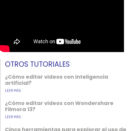
OTROS TUTORIALES
¿Cómo editar videos con inteligencia
artificial?
LEER MÁS
¿Cómo editar videos con Wondershare
Filmora 13?
LEER MÁS
Cinco herramientas para explorar el uso de